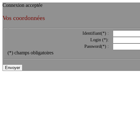
Connexion acceptée
Vos coordonnées
Identifiant(*) :
Login (*):
Password(*) :
(*) champs obligatoires